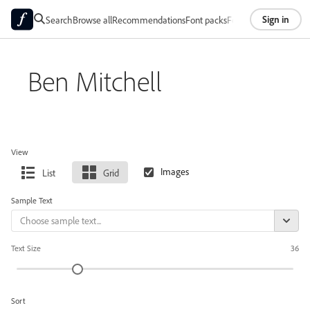
Sign in
Search
Browse all
Recommendations
Font packs
Foundries
About
Ben Mitchell
View
List
Grid
Sample Text
Text Size
36
Sort