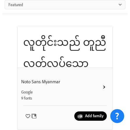
Featured
လူတိုင်းသည် တူညီ
လွတ်လပ်သော
ဂုဏ်သိက္ခာဖြင့်
Noto Sans Myanmar
Google
9 fonts
လည်းကောင်း၊
Add family
တူညီလွတ်လပ်