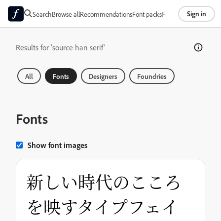
Sign in
Search
Browse all
Recommendations
Font packs
Foundries
About
Results for 'source han serif'
All
Fonts
Designers
Foundries
Fonts
Show font images
新しい時代のこころ
を映すタイプフェイ